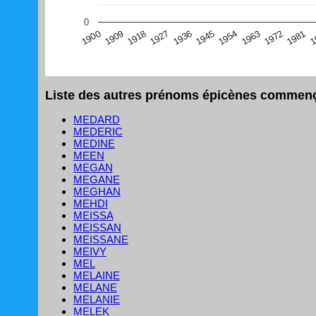
(Graphique Google Charts, non compatible avec le navigat
0
1
1981
1972
1963
1954
1945
1936
1927
1918
1909
1900
Liste des autres prénoms épicènes commença
MEDARD
MEDERIC
MEDINE
MEEN
MEGAN
MEGANE
MEGHAN
MEHDI
MEISSA
MEISSAN
MEISSANE
MEIVY
MEL
MELAINE
MELANE
MELANIE
MELEK