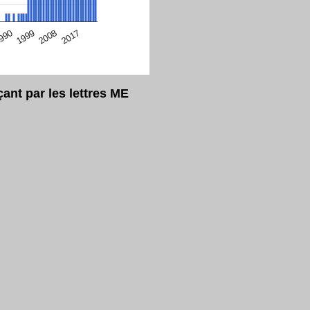
eur Safari en ce moment)
2017
2008
1999
990
nt par les lettres ME