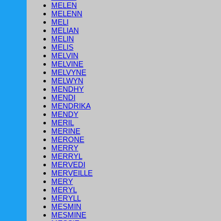
MELEN
MELENN
MELI
MELIAN
MELIN
MELIS
MELVIN
MELVINE
MELVYNE
MELWYN
MENDHY
MENDI
MENDRIKA
MENDY
MERIL
MERINE
MERONE
MERRY
MERRYL
MERVEDI
MERVEILLE
MERY
MERYL
MERYLL
MESMIN
MESMINE