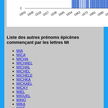
(Graphique Google Charts, non compatible avec le
0
navigateur Safari en ce moment)
1
1990
1981
1972
1963
1954
1945
1936
1927
1918
1909
1900
Liste des autres prénoms épicènes
commençant par les lettres MI
MIA
MICA
MICHA
MICHAEL
MICHAL
MICHEL
MICHELE
MICHKA
MICKAEL
MICKY
MIEL
MIGUEL
MIHO
MIKA