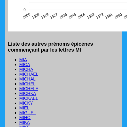
(Graphique Google Charts, non compatible avec le
0
navigateur Safari en ce moment)
1
1990
1981
1972
1963
1954
1945
1936
1927
1918
1909
1900
Liste des autres prénoms épicènes
commençant par les lettres MI
MIA
MICA
MICHA
MICHAEL
MICHAL
MICHEL
MICHELE
MICHKA
MICKAEL
MICKY
MIEL
MIGUEL
MIHO
MIKA