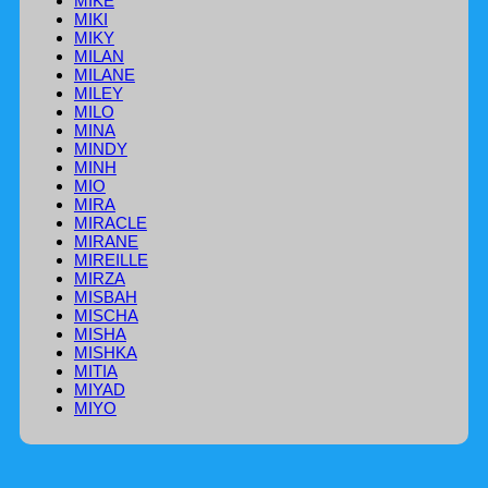
MIKE
MIKI
MIKY
MILAN
MILANE
MILEY
MILO
MINA
MINDY
MINH
MIO
MIRA
MIRACLE
MIRANE
MIREILLE
MIRZA
MISBAH
MISCHA
MISHA
MISHKA
MITIA
MIYAD
MIYO