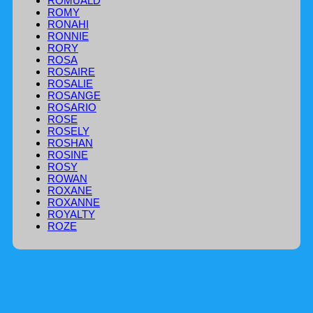
ROMUALD
ROMY
RONAHI
RONNIE
RORY
ROSA
ROSAIRE
ROSALIE
ROSANGE
ROSARIO
ROSE
ROSELY
ROSHAN
ROSINE
ROSY
ROWAN
ROXANE
ROXANNE
ROYALTY
ROZE