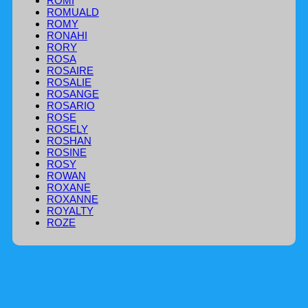
ROMI
ROMUALD
ROMY
RONAHI
RORY
ROSA
ROSAIRE
ROSALIE
ROSANGE
ROSARIO
ROSE
ROSELY
ROSHAN
ROSINE
ROSY
ROWAN
ROXANE
ROXANNE
ROYALTY
ROZE