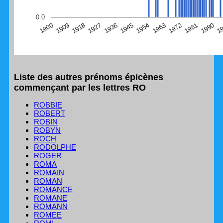
(Graphique Google Charts, non compatible avec le
0.0
navigateur Safari en ce moment)
1
1990
1981
1972
1963
1954
1945
1936
1927
1918
1909
1900
Liste des autres prénoms épicènes
commençant par les lettres RO
ROBBIE
ROBERT
ROBIN
ROBYN
ROCH
RODOLPHE
ROGER
ROMA
ROMAIN
ROMAN
ROMANCE
ROMANE
ROMANN
ROMEE