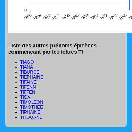
(Graphique Google Charts, non compatible avec le
0
navigateur Safari en ce moment)
1
1990
1981
1972
1963
1954
1945
1936
1927
1918
1909
1900
Liste des autres prénoms épicènes
commençant par les lettres TI
TIAGO
TIANA
TIBURCE
TIEPHAINE
TIFAINE
TIFENN
TIFFEN
TIGA
TIMOLEON
TIMOTHEE
TIPHAINE
TITOUANE