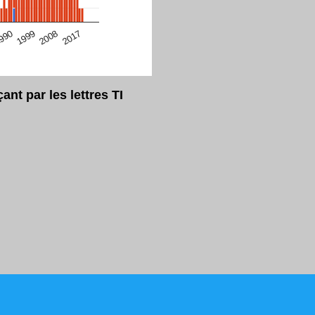
eur Safari en ce moment)
2017
2008
1999
990
t par les lettres TI