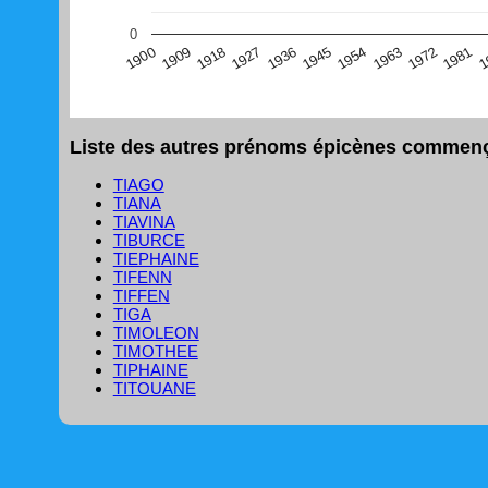
(Graphique Google Charts, non compatible avec le navigat
0
1
1981
1972
1963
1954
1945
1936
1927
1918
1909
1900
Liste des autres prénoms épicènes commençan
TIAGO
TIANA
TIAVINA
TIBURCE
TIEPHAINE
TIFENN
TIFFEN
TIGA
TIMOLEON
TIMOTHEE
TIPHAINE
TITOUANE