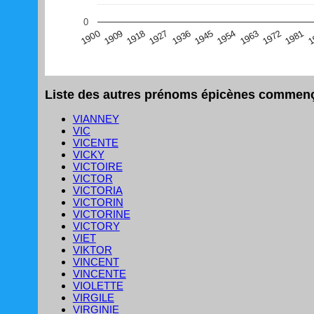
(Graphique Google Charts, non compatible avec le navigat
0
1
1981
1972
1963
1954
1945
1936
1927
1918
1909
1900
Liste des autres prénoms épicènes commençan
VIANNEY
VIC
VICENTE
VICKY
VICTOIRE
VICTOR
VICTORIA
VICTORIN
VICTORINE
VICTORY
VIET
VIKTOR
VINCENT
VINCENTE
VIOLETTE
VIRGILE
VIRGINIE