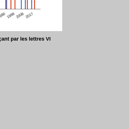
eur Safari en ce moment)
2017
2008
1999
990
t par les lettres VI