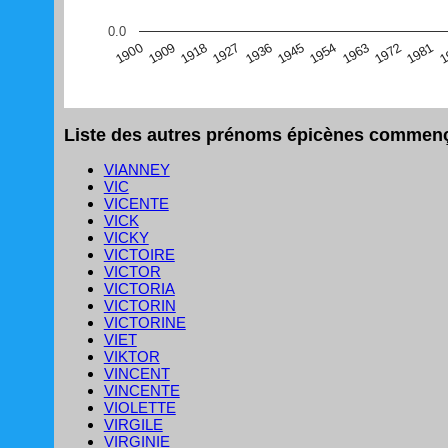
(Graphique Google Charts, non compatible avec le navigat
0.0
1
1981
1972
1963
1954
1945
1936
1927
1918
1909
1900
Liste des autres prénoms épicènes commençan
VIANNEY
VIC
VICENTE
VICK
VICKY
VICTOIRE
VICTOR
VICTORIA
VICTORIN
VICTORINE
VIET
VIKTOR
VINCENT
VINCENTE
VIOLETTE
VIRGILE
VIRGINIE