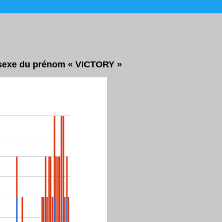
r sexe du prénom « VICTORY »