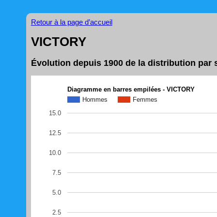
Retour à la page d’accueil
VICTORY
Évolution depuis 1900 de la distribution pa
Diagramme en barres empilées - VICTORY
Hommes
Femmes
15.0
12.5
10.0
7.5
5.0
2.5