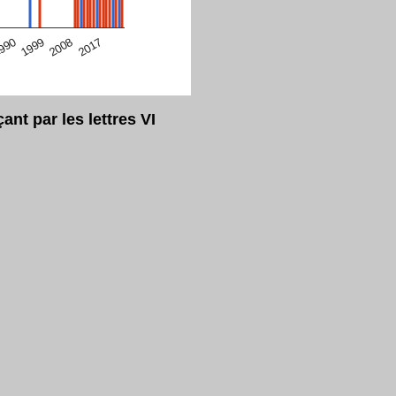
eur Safari en ce moment)
2017
2008
1999
990
t par les lettres VI