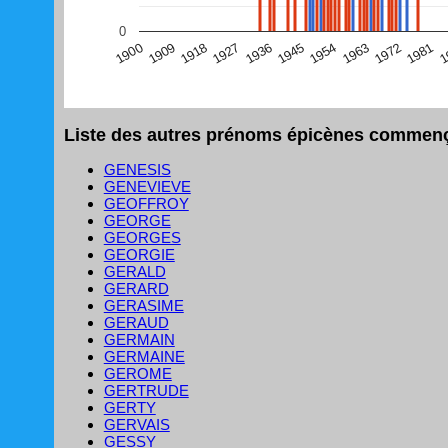
(Graphique Google Charts, non compatible avec le navigat
0
1
1981
1972
1963
1954
1945
1936
1927
1918
1909
1900
Liste des autres prénoms épicènes commença
GENESIS
GENEVIEVE
GEOFFROY
GEORGE
GEORGES
GEORGIE
GERALD
GERARD
GERASIME
GERAUD
GERMAIN
GERMAINE
GEROME
GERTRUDE
GERTY
GERVAIS
GESSY