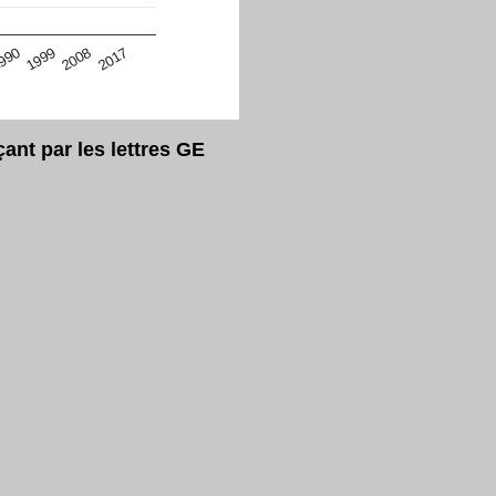
eur Safari en ce moment)
2017
2008
1999
990
nt par les lettres GE