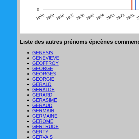
(Graphique Google Charts, non compatible avec le navigat
0
1
1981
1972
1963
1954
1945
1936
1927
1918
1909
1900
Liste des autres prénoms épicènes commença
GENESIS
GENEVIEVE
GEOFFROY
GEORGE
GEORGES
GEORGIE
GERALD
GERALDE
GERARD
GERASIME
GERAUD
GERMAIN
GERMAINE
GEROME
GERTRUDE
GERTY
GERVAIS