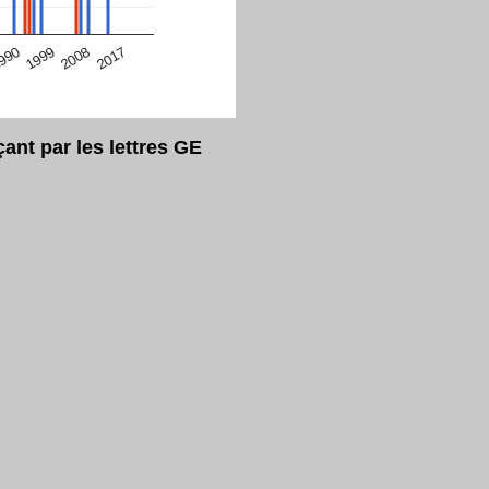
eur Safari en ce moment)
2017
2008
1999
990
nt par les lettres GE