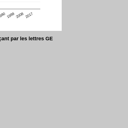
eur Safari en ce moment)
2017
2008
1999
990
nt par les lettres GE