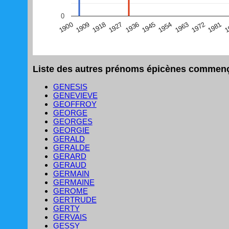
(Graphique Google Charts, non compatible avec le navigat
0
1
1981
1972
1963
1954
1945
1936
1927
1918
1909
1900
Liste des autres prénoms épicènes commença
GENESIS
GENEVIEVE
GEOFFROY
GEORGE
GEORGES
GEORGIE
GERALD
GERALDE
GERARD
GERAUD
GERMAIN
GERMAINE
GEROME
GERTRUDE
GERTY
GERVAIS
GESSY