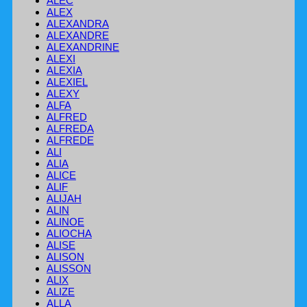
ALEC
ALEX
ALEXANDRA
ALEXANDRE
ALEXANDRINE
ALEXI
ALEXIA
ALEXIEL
ALEXY
ALFA
ALFRED
ALFREDA
ALFREDE
ALI
ALIA
ALICE
ALIF
ALIJAH
ALIN
ALINOE
ALIOCHA
ALISE
ALISON
ALISSON
ALIX
ALIZE
ALLA