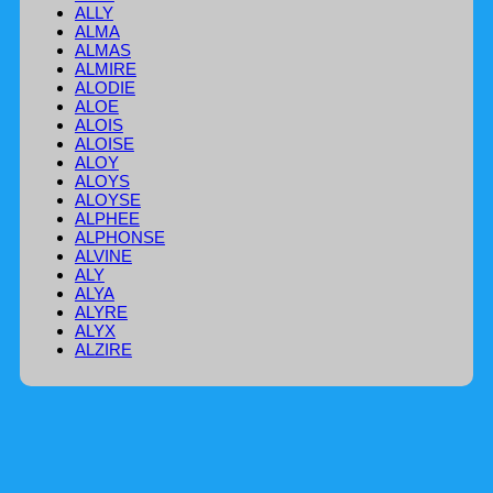
ALLY
ALMA
ALMAS
ALMIRE
ALODIE
ALOE
ALOIS
ALOISE
ALOY
ALOYS
ALOYSE
ALPHEE
ALPHONSE
ALVINE
ALY
ALYA
ALYRE
ALYX
ALZIRE