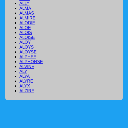
ALLY
ALMA
ALMAS
ALMIRE
ALODIE
ALOE
ALOIS
ALOISE
ALOY
ALOYS
ALOYSE
ALPHEE
ALPHONSE
ALVINE
ALY
ALYA
ALYRE
ALYX
ALZIRE