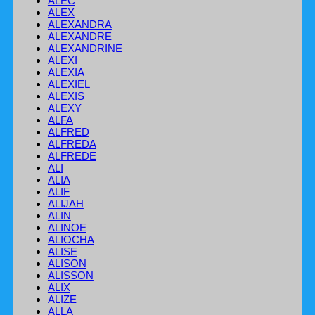
ALEC
ALEX
ALEXANDRA
ALEXANDRE
ALEXANDRINE
ALEXI
ALEXIA
ALEXIEL
ALEXIS
ALEXY
ALFA
ALFRED
ALFREDA
ALFREDE
ALI
ALIA
ALIF
ALIJAH
ALIN
ALINOE
ALIOCHA
ALISE
ALISON
ALISSON
ALIX
ALIZE
ALLA