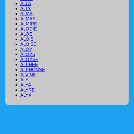
ALLA
ALLY
ALMA
ALMAS
ALMIRE
ALODIE
ALOE
ALOIS
ALOISE
ALOY
ALOYS
ALOYSE
ALPHEE
ALPHONSE
ALVINE
ALY
ALYA
ALYRE
ALYX