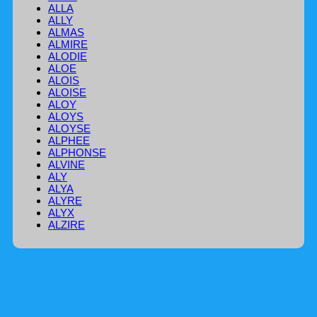
ALLA
ALLY
ALMAS
ALMIRE
ALODIE
ALOE
ALOIS
ALOISE
ALOY
ALOYS
ALOYSE
ALPHEE
ALPHONSE
ALVINE
ALY
ALYA
ALYRE
ALYX
ALZIRE