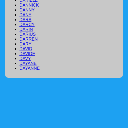
DANIELE
DANNICK
DANNY
DANY
DARA
DARCY
DARIN
DARIUS
DARREN
DARY
DAVID
DAVIDE
DAVY
DAYANE
DAYANNE