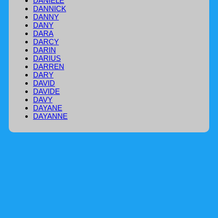
DANIELE
DANNICK
DANNY
DANY
DARA
DARCY
DARIN
DARIUS
DARREN
DARY
DAVID
DAVIDE
DAVY
DAYANE
DAYANNE