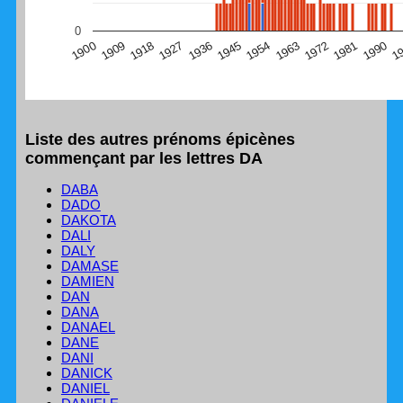
(Graphique Google Charts, non compatible avec le
0
navigateur Safari en ce moment)
1
1990
1981
1972
1963
1954
1945
1936
1927
1918
1909
1900
Liste des autres prénoms épicènes
commençant par les lettres DA
DABA
DADO
DAKOTA
DALI
DALY
DAMASE
DAMIEN
DAN
DANA
DANAEL
DANE
DANI
DANICK
DANIEL