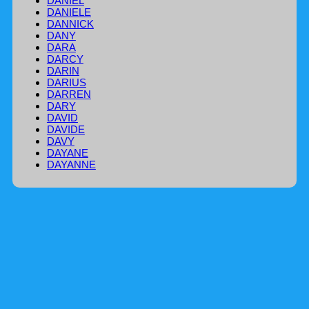
DANIEL
DANIELE
DANNICK
DANY
DARA
DARCY
DARIN
DARIUS
DARREN
DARY
DAVID
DAVIDE
DAVY
DAYANE
DAYANNE