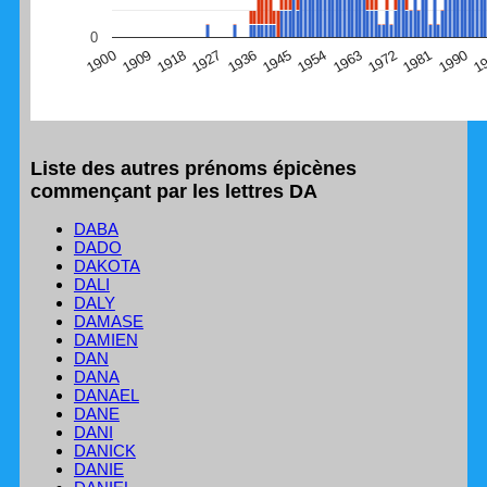
(Graphique Google Charts, non compatible avec le
0
navigateur Safari en ce moment)
1
1990
1981
1972
1963
1954
1945
1936
1927
1918
1909
1900
Liste des autres prénoms épicènes
commençant par les lettres DA
DABA
DADO
DAKOTA
DALI
DALY
DAMASE
DAMIEN
DAN
DANA
DANAEL
DANE
DANI
DANICK
DANIE