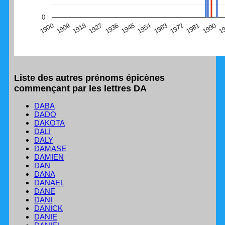
(Graphique Google Charts, non compatible avec le
0
navigateur Safari en ce moment)
1
1990
1981
1972
1963
1954
1945
1936
1927
1918
1909
1900
Liste des autres prénoms épicènes
commençant par les lettres DA
DABA
DADO
DAKOTA
DALI
DALY
DAMASE
DAMIEN
DAN
DANA
DANAEL
DANE
DANI
DANICK
DANIE