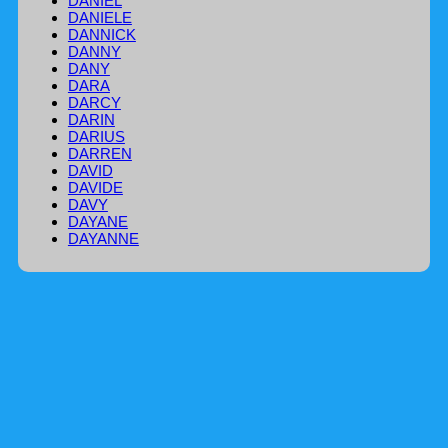
DANIEL
DANIELE
DANNICK
DANNY
DANY
DARA
DARCY
DARIN
DARIUS
DARREN
DAVID
DAVIDE
DAVY
DAYANE
DAYANNE