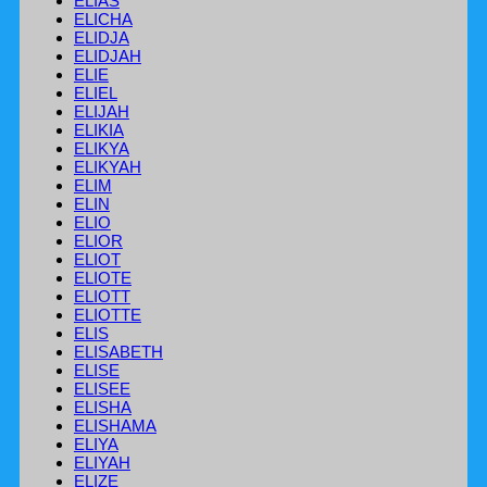
ELIAS
ELICHA
ELIDJA
ELIDJAH
ELIE
ELIEL
ELIJAH
ELIKIA
ELIKYA
ELIKYAH
ELIM
ELIN
ELIO
ELIOR
ELIOT
ELIOTE
ELIOTT
ELIOTTE
ELIS
ELISABETH
ELISE
ELISEE
ELISHA
ELISHAMA
ELIYA
ELIYAH
ELIZE