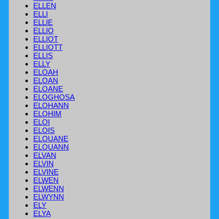
ELLEN
ELLI
ELLIE
ELLIO
ELLIOT
ELLIOTT
ELLIS
ELLY
ELOAH
ELOAN
ELOANE
ELOGHOSA
ELOHANN
ELOHIM
ELOI
ELOIS
ELOUANE
ELOUANN
ELVAN
ELVIN
ELVINE
ELWEN
ELWENN
ELWYNN
ELY
ELYA