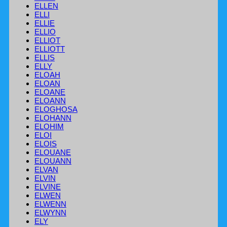
ELLEN
ELLI
ELLIE
ELLIO
ELLIOT
ELLIOTT
ELLIS
ELLY
ELOAH
ELOAN
ELOANE
ELOANN
ELOGHOSA
ELOHANN
ELOHIM
ELOI
ELOIS
ELOUANE
ELOUANN
ELVAN
ELVIN
ELVINE
ELWEN
ELWENN
ELWYNN
ELY