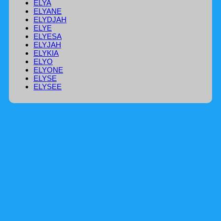
ELYA
ELYANE
ELYDJAH
ELYE
ELYESA
ELYJAH
ELYKIA
ELYO
ELYONE
ELYSE
ELYSEE