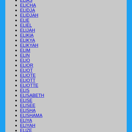
ELIAS
ELICHA
ELIDJA
ELIDJAH
ELIE
ELIEL
ELIJAH
ELIKIA
ELIKYA
ELIKYAH
ELIM
ELIN
ELIO
ELIOR
ELIOT
ELIOTE
ELIOTT
ELIOTTE
ELIS
ELISABETH
ELISE
ELISEE
ELISHA
ELISHAMA
ELIYA
ELIYAH
ELIZE