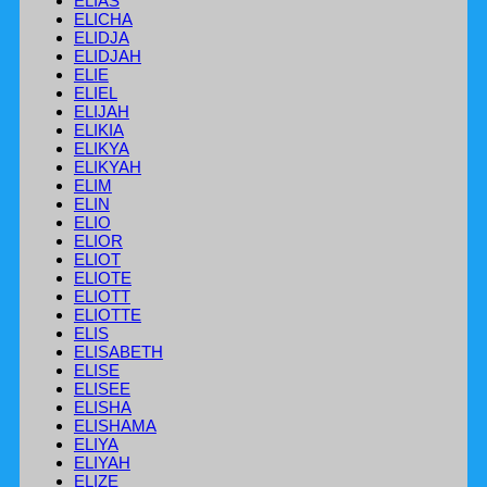
ELIAS
ELICHA
ELIDJA
ELIDJAH
ELIE
ELIEL
ELIJAH
ELIKIA
ELIKYA
ELIKYAH
ELIM
ELIN
ELIO
ELIOR
ELIOT
ELIOTE
ELIOTT
ELIOTTE
ELIS
ELISABETH
ELISE
ELISEE
ELISHA
ELISHAMA
ELIYA
ELIYAH
ELIZE