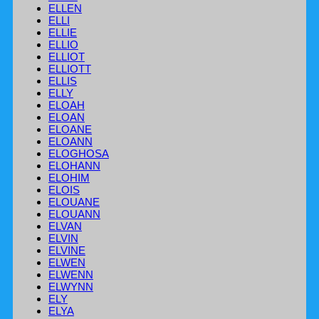
ELLEN
ELLI
ELLIE
ELLIO
ELLIOT
ELLIOTT
ELLIS
ELLY
ELOAH
ELOAN
ELOANE
ELOANN
ELOGHOSA
ELOHANN
ELOHIM
ELOIS
ELOUANE
ELOUANN
ELVAN
ELVIN
ELVINE
ELWEN
ELWENN
ELWYNN
ELY
ELYA