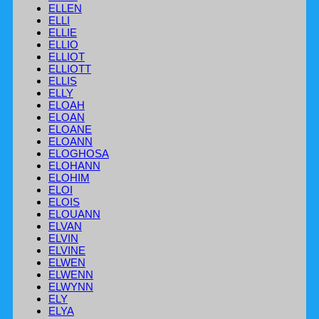
ELLEN
ELLI
ELLIE
ELLIO
ELLIOT
ELLIOTT
ELLIS
ELLY
ELOAH
ELOAN
ELOANE
ELOANN
ELOGHOSA
ELOHANN
ELOHIM
ELOI
ELOIS
ELOUANN
ELVAN
ELVIN
ELVINE
ELWEN
ELWENN
ELWYNN
ELY
ELYA