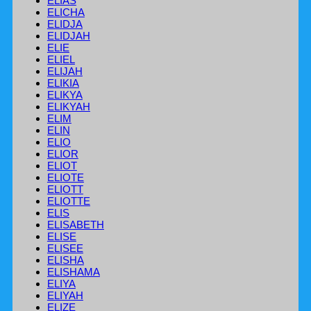
ELIAS
ELICHA
ELIDJA
ELIDJAH
ELIE
ELIEL
ELIJAH
ELIKIA
ELIKYA
ELIKYAH
ELIM
ELIN
ELIO
ELIOR
ELIOT
ELIOTE
ELIOTT
ELIOTTE
ELIS
ELISABETH
ELISE
ELISEE
ELISHA
ELISHAMA
ELIYA
ELIYAH
ELIZE