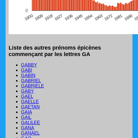
(Graphique Google Charts, non compatible avec le
0
navigateur Safari en ce moment)
1
1990
1981
1972
1963
1954
1945
1936
1927
1918
1909
1900
Liste des autres prénoms épicènes
commençant par les lettres GA
GABBY
GABI
GABIN
GABRIEL
GABRIELE
GABY
GAEL
GAELLE
GAETAN
GAIA
GAIL
GALILEE
GANA
GANAEL