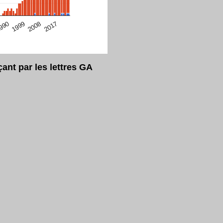
eur Safari en ce moment)
2017
2008
1999
990
nt par les lettres GA