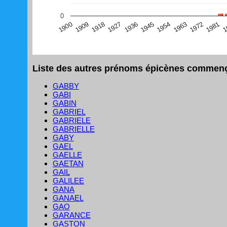
(Graphique Google Charts, non compatible avec le navigat
0
1
1981
1972
1963
1954
1945
1936
1927
1918
1909
1900
Liste des autres prénoms épicènes commença
GABBY
GABI
GABIN
GABRIEL
GABRIELE
GABRIELLE
GABY
GAEL
GAELLE
GAETAN
GAIL
GALILEE
GANA
GANAEL
GAO
GARANCE
GASTON