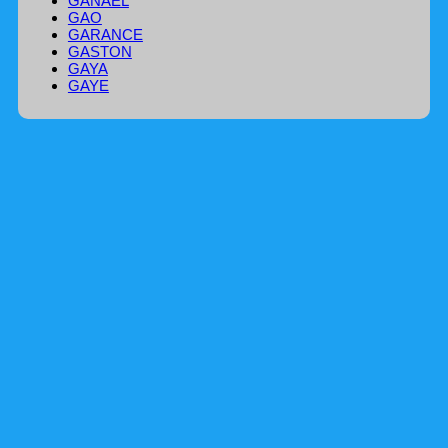
GANAEL
GAO
GARANCE
GASTON
GAYA
GAYE