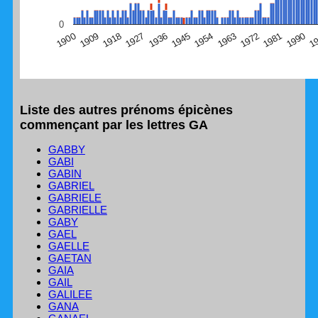
(Graphique Google Charts, non compatible avec le
0
navigateur Safari en ce moment)
1
1990
1981
1972
1963
1954
1945
1936
1927
1918
1909
1900
Liste des autres prénoms épicènes
commençant par les lettres GA
GABBY
GABI
GABIN
GABRIEL
GABRIELE
GABRIELLE
GABY
GAEL
GAELLE
GAETAN
GAIA
GAIL
GALILEE
GANA