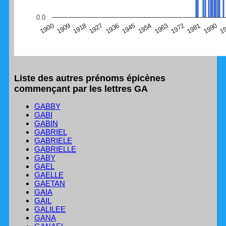
(Graphique Google Charts, non compatible avec le
0.0
navigateur Safari en ce moment)
1
1990
1981
1972
1963
1954
1945
1936
1927
1918
1909
1900
Liste des autres prénoms épicènes
commençant par les lettres GA
GABBY
GABI
GABIN
GABRIEL
GABRIELE
GABRIELLE
GABY
GAEL
GAELLE
GAETAN
GAIA
GAIL
GALILEE
GANA