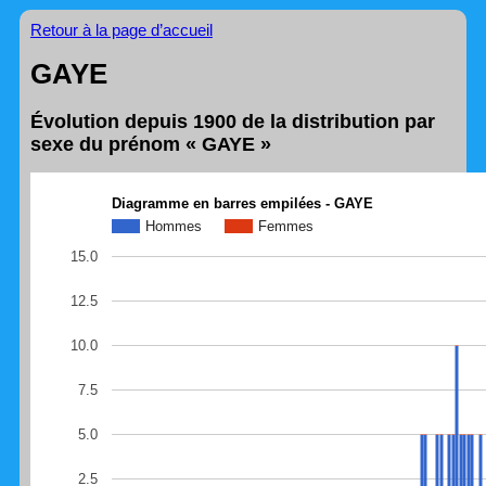
Retour à la page d’accueil
GAYE
Évolution depuis 1900 de la distribution par
sexe du prénom « GAYE »
Diagramme en barres empilées - GAYE
Hommes
Femmes
15.0
12.5
10.0
7.5
5.0
2.5