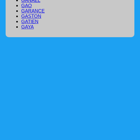
GANAEL
GAO
GARANCE
GASTON
GATIEN
GAYA