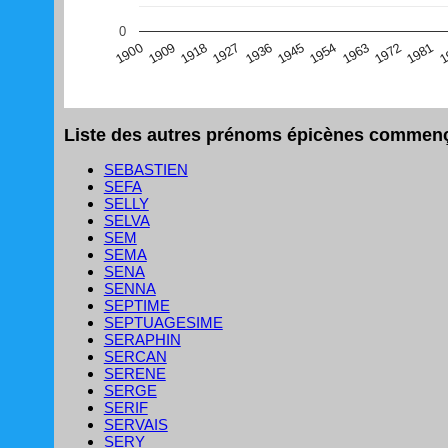
(Graphique Google Charts, non compatible avec le navigat
0
1
1981
1972
1963
1954
1945
1936
1927
1918
1909
1900
Liste des autres prénoms épicènes commença
SEBASTIEN
SEFA
SELLY
SELVA
SEM
SEMA
SENA
SENNA
SEPTIME
SEPTUAGESIME
SERAPHIN
SERCAN
SERENE
SERGE
SERIF
SERVAIS
SERY