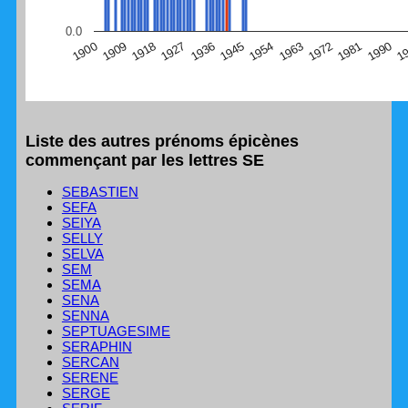
(Graphique Google Charts, non compatible avec le
0.0
navigateur Safari en ce moment)
1
1990
1981
1972
1963
1954
1945
1936
1927
1918
1909
1900
Liste des autres prénoms épicènes
commençant par les lettres SE
SEBASTIEN
SEFA
SEIYA
SELLY
SELVA
SEM
SEMA
SENA
SENNA
SEPTUAGESIME
SERAPHIN
SERCAN
SERENE
SERGE