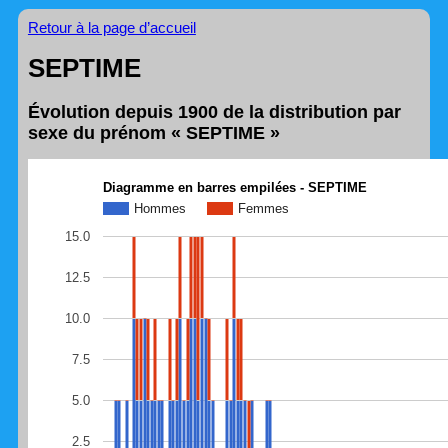
Retour à la page d’accueil
SEPTIME
Évolution depuis 1900 de la distribution par
sexe du prénom « SEPTIME »
Diagramme en barres empilées - SEPTIME
Hommes
Femmes
15.0
12.5
10.0
7.5
5.0
2.5