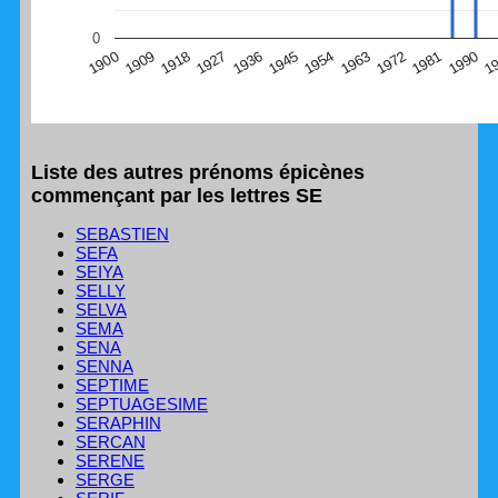
(Graphique Google Charts, non compatible avec le
0
navigateur Safari en ce moment)
1
1990
1981
1972
1963
1954
1945
1936
1927
1918
1909
1900
Liste des autres prénoms épicènes
commençant par les lettres SE
SEBASTIEN
SEFA
SEIYA
SELLY
SELVA
SEMA
SENA
SENNA
SEPTIME
SEPTUAGESIME
SERAPHIN
SERCAN
SERENE
SERGE