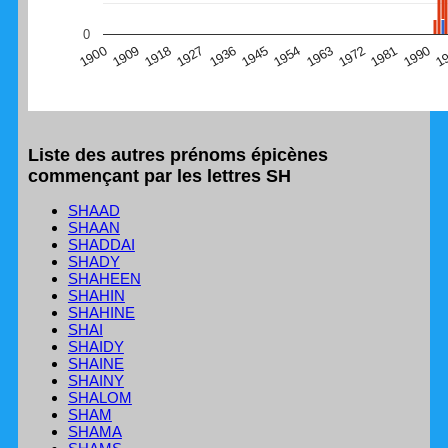
(Graphique Google Charts, non compatible avec le
0
navigateur Safari en ce moment)
1
1990
1981
1972
1963
1954
1945
1936
1927
1918
1909
1900
Liste des autres prénoms épicènes
commençant par les lettres SH
SHAAD
SHAAN
SHADDAI
SHADY
SHAHEEN
SHAHIN
SHAHINE
SHAI
SHAIDY
SHAINE
SHAINY
SHALOM
SHAM
SHAMA