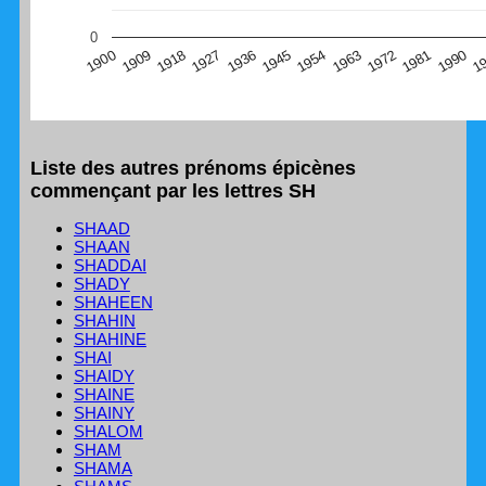
(Graphique Google Charts, non compatible avec le
0
navigateur Safari en ce moment)
1
1990
1981
1972
1963
1954
1945
1936
1927
1918
1909
1900
Liste des autres prénoms épicènes
commençant par les lettres SH
SHAAD
SHAAN
SHADDAI
SHADY
SHAHEEN
SHAHIN
SHAHINE
SHAI
SHAIDY
SHAINE
SHAINY
SHALOM
SHAM
SHAMA