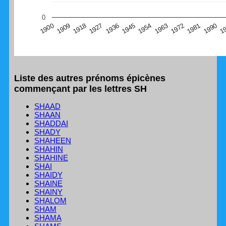
(Graphique Google Charts, non compatible avec le
0
navigateur Safari en ce moment)
1
1990
1981
1972
1963
1954
1945
1936
1927
1918
1909
1900
Liste des autres prénoms épicènes
commençant par les lettres SH
SHAAD
SHAAN
SHADDAI
SHADY
SHAHEEN
SHAHIN
SHAHINE
SHAI
SHAIDY
SHAINE
SHAINY
SHALOM
SHAM
SHAMA