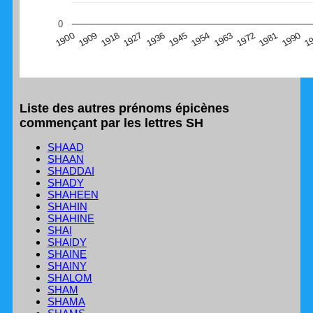
(Graphique Google Charts, non compatible avec le
0
navigateur Safari en ce moment)
1
1990
1981
1972
1963
1954
1945
1936
1927
1918
1909
1900
Liste des autres prénoms épicènes
commençant par les lettres SH
SHAAD
SHAAN
SHADDAI
SHADY
SHAHEEN
SHAHIN
SHAHINE
SHAI
SHAIDY
SHAINE
SHAINY
SHALOM
SHAM
SHAMA