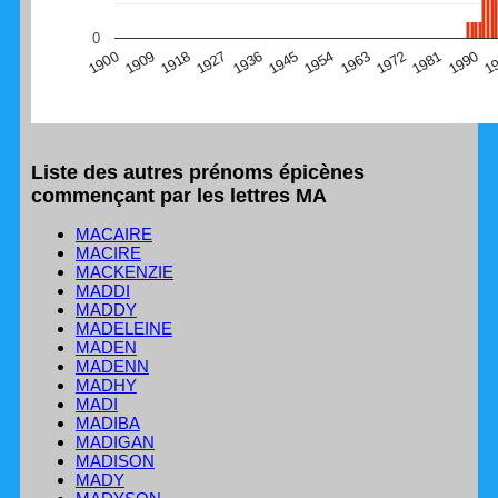
(Graphique Google Charts, non compatible avec le
0
navigateur Safari en ce moment)
1
1990
1981
1972
1963
1954
1945
1936
1927
1918
1909
1900
Liste des autres prénoms épicènes
commençant par les lettres MA
MACAIRE
MACIRE
MACKENZIE
MADDI
MADDY
MADELEINE
MADEN
MADENN
MADHY
MADI
MADIBA
MADIGAN
MADISON
MADY