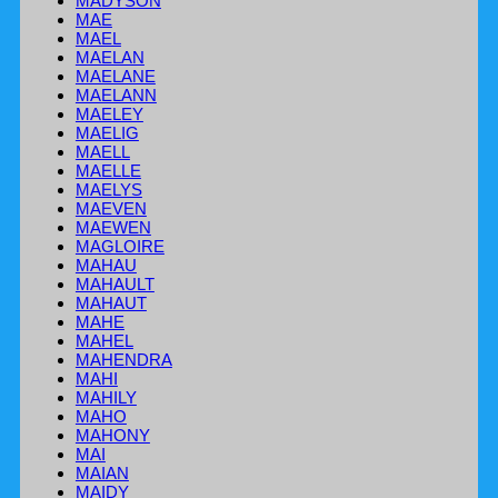
MADYSON
MAE
MAEL
MAELAN
MAELANE
MAELANN
MAELEY
MAELIG
MAELL
MAELLE
MAELYS
MAEVEN
MAEWEN
MAGLOIRE
MAHAU
MAHAULT
MAHAUT
MAHE
MAHEL
MAHENDRA
MAHI
MAHILY
MAHO
MAHONY
MAI
MAIAN
MAIDY