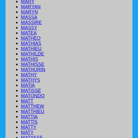
MARY
MARYAN
MARYN
MASSA
MASSIRE
MASSY
MATEA
MATHEO
MATHIAS
MATHIEU
MATHILDE
MATHIS
MATHISSE
MATHURIN
MATHY
MATHYS
MATIA
MATISSE
MATONDO
MATT
MATTHEW
MATTHIEU
MATTIA
MATTIS
MATTY
MATY
MATYSSE