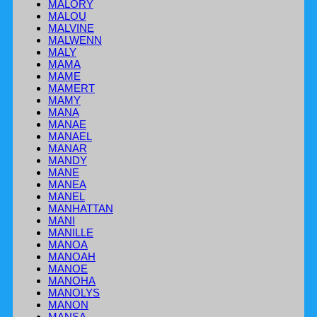
MALORY
MALOU
MALVINE
MALWENN
MALY
MAMA
MAME
MAMERT
MAMY
MANA
MANAE
MANAEL
MANAR
MANDY
MANE
MANEA
MANEL
MANHATTAN
MANI
MANILLE
MANOA
MANOAH
MANOE
MANOHA
MANOLYS
MANON
MANSA