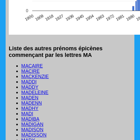
(Graphique Google Charts, non compatible avec le
0
navigateur Safari en ce moment)
1
1990
1981
1972
1963
1954
1945
1936
1927
1918
1909
1900
Liste des autres prénoms épicènes
commençant par les lettres MA
MACAIRE
MACIRE
MACKENZIE
MADDI
MADDY
MADELEINE
MADEN
MADENN
MADHY
MADI
MADIBA
MADIGAN
MADISON
MADISSON