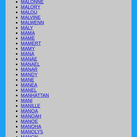
MALONNE
MALORY
MALOU
MALVINE
MALWENN
MALY
MAMA
MAME
MAMERT
MAMY
MANA
MANAE
MANAEL
MANAR
MANDY
MANE
MANEA
MANEL
MANHATTAN
MANI
MANILLE
MANOA
MANOAH
MANOE
MANOHA
MANOLYS
MANON