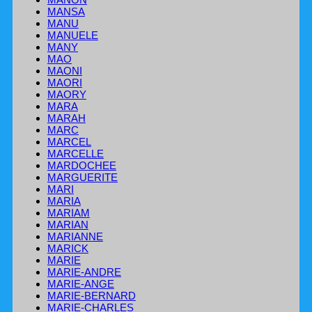
MANSA
MANU
MANUELE
MANY
MAO
MAONI
MAORI
MAORY
MARA
MARAH
MARC
MARCEL
MARCELLE
MARDOCHEE
MARGUERITE
MARI
MARIA
MARIAM
MARIAN
MARIANNE
MARICK
MARIE
MARIE-ANDRE
MARIE-ANGE
MARIE-BERNARD
MARIE-CHARLES