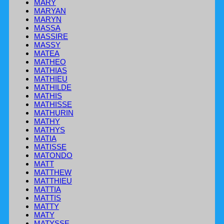
MARY
MARYAN
MARYN
MASSA
MASSIRE
MASSY
MATEA
MATHEO
MATHIAS
MATHIEU
MATHILDE
MATHIS
MATHISSE
MATHURIN
MATHY
MATHYS
MATIA
MATISSE
MATONDO
MATT
MATTHEW
MATTHIEU
MATTIA
MATTIS
MATTY
MATY
MATYSSE