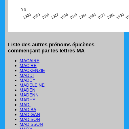
(Graphique Google Charts, non compatible avec le
0.0
navigateur Safari en ce moment)
1
1990
1981
1972
1963
1954
1945
1936
1927
1918
1909
1900
Liste des autres prénoms épicènes
commençant par les lettres MA
MACAIRE
MACIRE
MACKENZIE
MADDI
MADDY
MADELEINE
MADEN
MADENN
MADHY
MADI
MADIBA
MADIGAN
MADISON
MADISSON