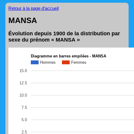
Retour à la page d’accueil
MANSA
Évolution depuis 1900 de la distribution par
sexe du prénom « MANSA »
Diagramme en barres empilées - MANSA
Hommes
Femmes
15.0
12.5
10.0
7.5
5.0
2.5