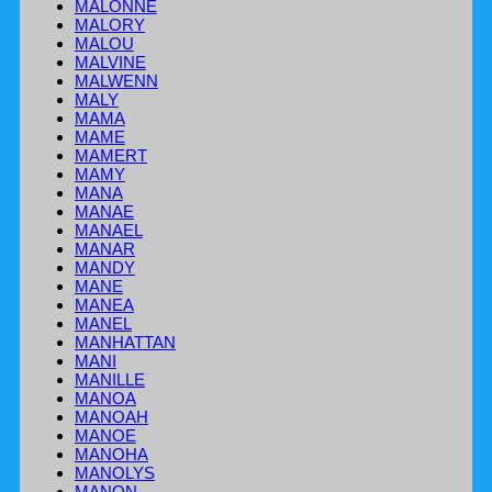
MALONNE
MALORY
MALOU
MALVINE
MALWENN
MALY
MAMA
MAME
MAMERT
MAMY
MANA
MANAE
MANAEL
MANAR
MANDY
MANE
MANEA
MANEL
MANHATTAN
MANI
MANILLE
MANOA
MANOAH
MANOE
MANOHA
MANOLYS
MANON