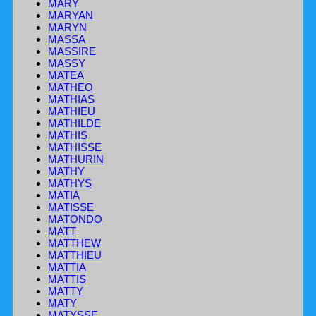
MARY
MARYAN
MARYN
MASSA
MASSIRE
MASSY
MATEA
MATHEO
MATHIAS
MATHIEU
MATHILDE
MATHIS
MATHISSE
MATHURIN
MATHY
MATHYS
MATIA
MATISSE
MATONDO
MATT
MATTHEW
MATTHIEU
MATTIA
MATTIS
MATTY
MATY
MATYSSE