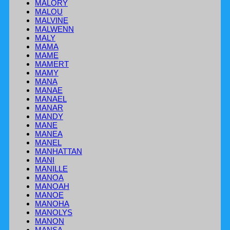
MALORY
MALOU
MALVINE
MALWENN
MALY
MAMA
MAME
MAMERT
MAMY
MANA
MANAE
MANAEL
MANAR
MANDY
MANE
MANEA
MANEL
MANHATTAN
MANI
MANILLE
MANOA
MANOAH
MANOE
MANOHA
MANOLYS
MANON
MANSA