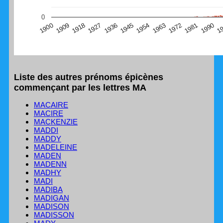
(Graphique Google Charts, non compatible avec le
0
navigateur Safari en ce moment)
1
1990
1981
1972
1963
1954
1945
1936
1927
1918
1909
1900
Liste des autres prénoms épicènes
commençant par les lettres MA
MACAIRE
MACIRE
MACKENZIE
MADDI
MADDY
MADELEINE
MADEN
MADENN
MADHY
MADI
MADIBA
MADIGAN
MADISON
MADISSON