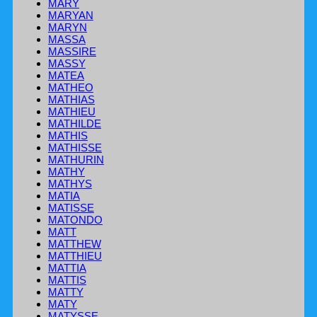
MARY
MARYAN
MARYN
MASSA
MASSIRE
MASSY
MATEA
MATHEO
MATHIAS
MATHIEU
MATHILDE
MATHIS
MATHISSE
MATHURIN
MATHY
MATHYS
MATIA
MATISSE
MATONDO
MATT
MATTHEW
MATTHIEU
MATTIA
MATTIS
MATTY
MATY
MATYSSE