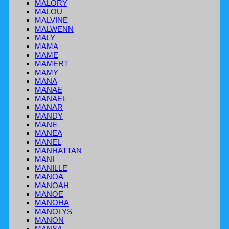
MALORY
MALOU
MALVINE
MALWENN
MALY
MAMA
MAME
MAMERT
MAMY
MANA
MANAE
MANAEL
MANAR
MANDY
MANE
MANEA
MANEL
MANHATTAN
MANI
MANILLE
MANOA
MANOAH
MANOE
MANOHA
MANOLYS
MANON
MANSA