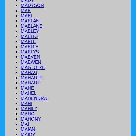
MADY
MADYSON
MAE
MAEL
MAELAN
MAELANE
MAELEY
MAELIG
MAELL
MAELLE
MAELYS
MAEVEN
MAEWEN
MAGLOIRE
MAHAU
MAHAULT
MAHAUT
MAHE
MAHEL
MAHENDRA
MAHI
MAHILY
MAHO
MAHONY
MAI
MAIAN
MAIDY