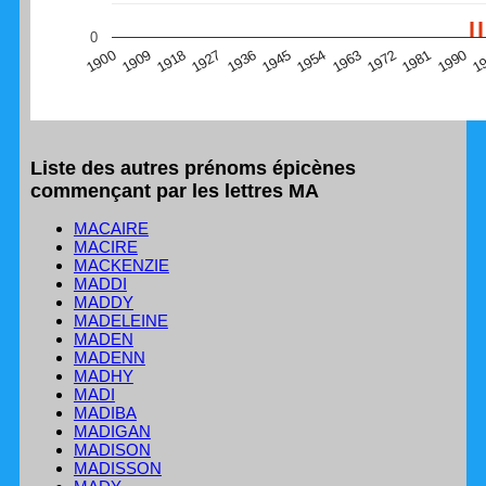
(Graphique Google Charts, non compatible avec le
0
navigateur Safari en ce moment)
1
1990
1981
1972
1963
1954
1945
1936
1927
1918
1909
1900
Liste des autres prénoms épicènes
commençant par les lettres MA
MACAIRE
MACIRE
MACKENZIE
MADDI
MADDY
MADELEINE
MADEN
MADENN
MADHY
MADI
MADIBA
MADIGAN
MADISON
MADISSON